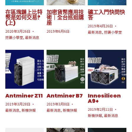
在區塊鏈上比特
加密貨幣應用技
礦工入門快問快
幣是如何交易?
術｜全台巡迴講
答
(上)
座
2019年4月26日
·
2020年3月26日
·
2019年6月6日
最新消息,
挖礦小學堂
挖礦小學堂,
最新消息
Antminer Z11
Antminer B7
Innosilicon
A9+
2019年3月28日
·
2019年3月8日
·
2019年2月11日
·
最新消息,
新機快報
最新消息,
新機快報
新機快報,
最新消息