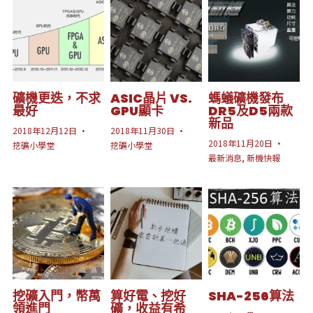
礦機更迭，不求
ASIC晶片 VS.
螞蟻礦機發布
最好
GPU顯卡
DR5及D5兩款
新品
2018年12月12日
·
2018年11月30日
·
2018年11月20日
·
挖礦小學堂
挖礦小學堂
最新消息,
新機快報
挖礦入門，幣萬
算好電、挖好
SHA-256算法
領進門
礦，收益有希