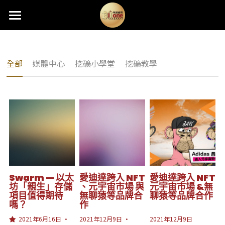
×
×
部落格分類
商品分類
首頁
熱銷礦機
所有商品分類
所有博客分類
全部
媒體中心
挖礦小學堂
挖礦教學
礦機託管
最新消息
分期購機
新機快報
礦機資訊
Antminer固件升級
最新資訊
品牌規格
挖礦算法
關於我們
活動快訊
挖礦教學
Swarm — 以太
愛迪達跨入 NFT
愛迪達跨入 NFT
坊「親生」存儲
、元宇宙市場 與
元宇宙市場 &無
項目值得期待
無聊猿等品牌合
聊猿等品牌合作
媒體中心
嗎？
作
2021年6月16日
·
2021年12月9日
·
2021年12月9日
挖礦小學堂