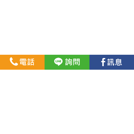
▏營運項目
▏課程資訊
▏礦機訂購