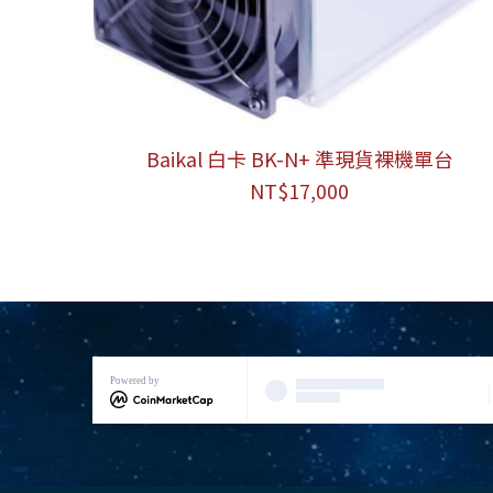
Baikal 白卡 BK-N+ 準現貨裸機單台
NT$17,000