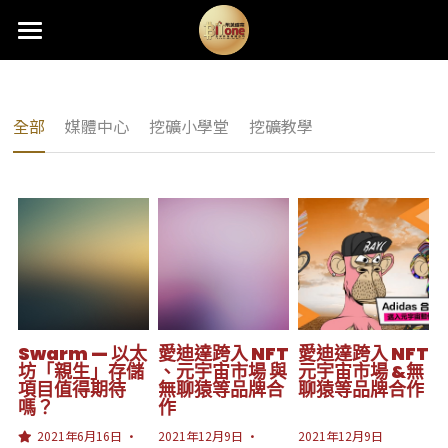
×
×
部落格分類
商品分類
首頁
熱銷礦機
所有商品分類
所有博客分類
全部
媒體中心
挖礦小學堂
挖礦教學
礦機託管
最新消息
分期購機
新機快報
礦機資訊
Antminer固件升級
最新資訊
品牌規格
挖礦算法
關於我們
活動快訊
挖礦教學
Swarm — 以太
愛迪達跨入 NFT
愛迪達跨入 NFT
坊「親生」存儲
、元宇宙市場 與
元宇宙市場 &無
項目值得期待
無聊猿等品牌合
聊猿等品牌合作
媒體中心
嗎？
作
2021年6月16日
·
2021年12月9日
·
2021年12月9日
挖礦小學堂