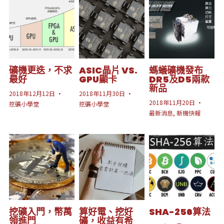
礦機更迭，不求
ASIC晶片 VS.
螞蟻礦機發布
最好
GPU顯卡
DR5及D5兩款
新品
2018年12月12日
·
2018年11月30日
·
2018年11月20日
·
挖礦小學堂
挖礦小學堂
最新消息,
新機快報
挖礦入門，幣萬
算好電、挖好
SHA-256算法
領進門
礦，收益有希