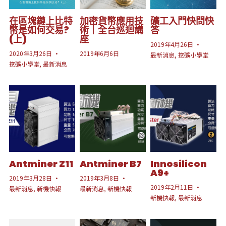
在區塊鏈上比特
加密貨幣應用技
礦工入門快問快
幣是如何交易?
術｜全台巡迴講
答
(上)
座
2019年4月26日
·
2020年3月26日
·
2019年6月6日
最新消息,
挖礦小學堂
挖礦小學堂,
最新消息
Antminer Z11
Antminer B7
Innosilicon
A9+
2019年3月28日
·
2019年3月8日
·
2019年2月11日
·
最新消息,
新機快報
最新消息,
新機快報
新機快報,
最新消息