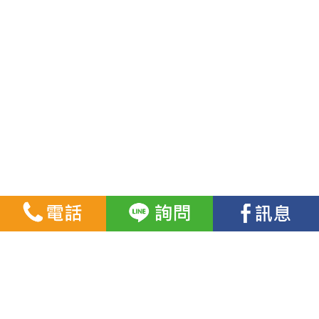
▏營運項目
▏課程資訊