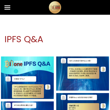
×
×
部落格分類
商品分類
首頁
熱銷礦機
所有商品分類
所有博客分類
IPFS Q&A
礦機託管
最新消息
分期購機
新機快報
礦機資訊
Antminer固件升級
最新資訊
挖礦算法
品牌規格
關於我們
挖礦教學
活動快訊
媒體中心
挖礦小學堂