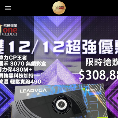
×
×
部落格分類
商品分類
首頁
熱銷礦機
所有商品分類
所有博客分類
礦機託管
最新消息
分期購機
新機快報
礦機資訊
Antminer固件升級
最新資訊
品牌規格
挖礦算法
關於我們
活動快訊
挖礦教學
媒體中心
挖礦小學堂