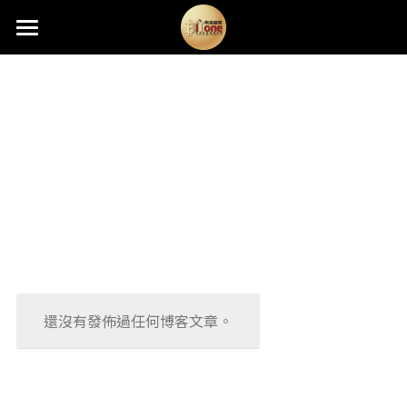
×
×
部落格分類
商品分類
首頁
熱銷礦機
所有商品分類
所有博客分類
礦機託管
最新消息
分期購機
新機快報
礦機資訊
Antminer固件升級
最新資訊
品牌規格
挖礦算法
關於我們
活動快訊
挖礦教學
還沒有發佈過任何博客文章。
媒體中心
挖礦小學堂