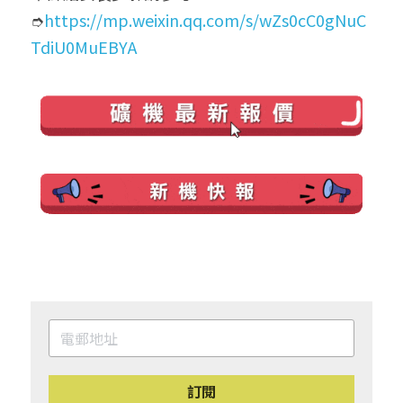
➮
https://mp.weixin.qq.com/s/wZs0cC0gNuC
TdiU0MuEBYA
訂閱