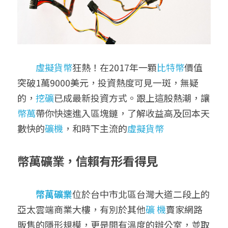
虛擬貨幣
狂熱！在2017年一顆
比特幣
價值
突破1萬9000美元，投資熱度可見一斑，無疑
的，
挖礦
已成最新投資方式。跟上這股熱潮，讓
幣萬
帶你快速進入區塊鏈，了解收益高及回本天
數快的
礦機
，和時下主流的
虛擬貨幣
幣萬礦業，信賴有形看得見
幣萬礦業
位於台中市北區台灣大道二段上的
亞太雲端商業大樓，有別於其他
礦 機
賣家網路
販售的隱形規模，更是間有溫度的辦公室，並取