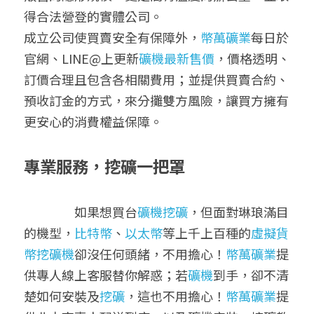
得合法營登的實體公司。
成立公司使買賣安全有保障外，
幣萬礦業
每日於
官網、LINE@上更新
礦機最新售價
，價格透明、
訂價合理且包含各相關費用；並提供買賣合約、
預收訂金的方式，來分攤雙方風險，讓買方擁有
更安心的消費權益保障。
專業服務，挖礦一把罩
　　　　如果想買台
礦機挖礦
，但面對琳琅滿目
的機型，
比特幣
、
以太幣
等上千上百種的
虛擬貨
幣
挖礦機
卻沒任何頭緒，不用擔心！
幣萬礦業
提
供專人線上客服替你解惑；若
礦機
到手，卻不清
楚如何安裝及
挖礦
，這也不用擔心！
幣萬礦業
提