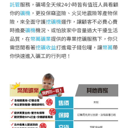
託管
服務，礦場全天候24小時皆有值班人員看顧
你的
礦機
，更投保竊盜險、火災地震險等產物保
險，來全面守護
挖礦機
運作，讓顧客不必費心費
時擔憂
礦機
機況、或怕放家中音量過大干擾生活
品質，在
幣萬礦業
提供的專業挖礦服務下，你只
需悠閒看著
挖礦收益
打進電子錢包囉，讓
幣萬
帶
你快速進入礦工的行列吧！