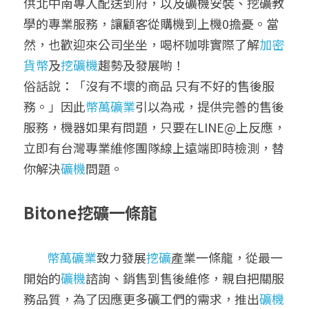
供北中南專人配送到府，以及礦機安裝、挖礦教
學的專業服務，讓顧客從購機到上機0擔憂。當
然，也歡迎來公司坐坐，喝杯咖啡實際了解
加密
貨幣
及
挖礦機
趨勢及發展喲！
俗話說：「沒有不壞的商品 只有不好的售後服
務。」因此
幣萬礦業
引以為戒，提供完善的售後
服務，機器如果有問題，只要在LINE@上反應，
立即有台灣專業維修團隊線上遠端即時檢測，替
你解決
礦機
問題。
Bitone挖礦一條龍
幣萬礦業
致力發展
挖礦
產業一條龍，從最一
開始的
礦機
諮詢、銷售到售後維修，親自把關服
務品質，為了因應更多礦工們的需求，推出
礦機